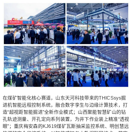
在煤矿智能化核心赛道，山东天河科技带来的THICSsys掘
进机智能远程控制系统，融合数字孪生与边缘计算技术，打
造“超视距智能掘进”全新作业模式；山西聚能智慧矿山的钻
孔轨迹测量、开孔定向系列装置，为井下作业装上精准“透视
眼”；重庆梅安森的KJ619煤矿瓦斯抽采监控系统、明创慧远