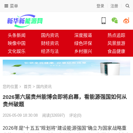
菜单
登录
注册
头条新闻
国内资讯
深度报道
热点追踪
映像中国
财经资讯
绿色环保
风景旅游
文化娱乐
经济与法
乡村振兴
食品健康
您的位置
首页
>
国内资讯
2026第六届贵州能博会即将启幕，看能源强国如何从
贵州破题
2026-05-09 18:30:08
阅读
(
326597)
评论(0)
2026年是“十五五”规划将“建设能源强国”确立为国家战略重