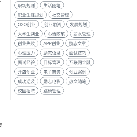
职场规则
生活随笔
职业生涯规划
社交管理
O2O创业
创业融资
发展规划
大学生创业
心情随笔
薪水管理
创业失败
APP创业
励志文章
心理压力
励志语录
面试技巧
面试经验
目标管理
互联网金融
开店创业
电子商务
创业案例
成功逆袭
励志电影
散文随笔
校园招聘
跳槽管理
集
的