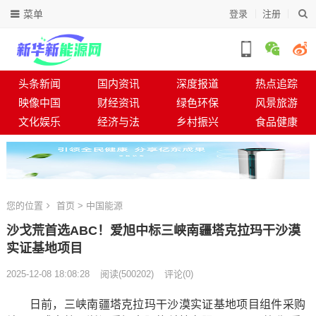
菜单
登录
注册
头条新闻
国内资讯
深度报道
热点追踪
映像中国
财经资讯
绿色环保
风景旅游
文化娱乐
经济与法
乡村振兴
食品健康
您的位置
首页
>
中国能源
沙戈荒首选ABC！爱旭中标三峡南疆塔克拉玛干沙漠
实证基地项目
2025-12-08 18:08:28
阅读
(
500202)
评论(0)
日前，三峡南疆塔克拉玛干沙漠实证基地项目组件采购