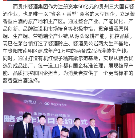
而贵州酱酒集团作为注册资本50亿元的贵州三大国有酱
酒企业，也是唯一以 “省名 + 香型” 命名的大型国企，立足酱
香型白酒的原产地和主产区。通过整合产业、产能优化、产
品创新、品牌建设和市场培育等积极举措，贯穿酱酒原料
端、生产端、营销端全产业链,从源头深耕产能，把控品质。
现已在茅台镇打造了酱酒黔庄、酱酒吴公岩两大生产基地，
在贵阳市南明区建成年产1万吨的两条成品酒灌装生产线。
同时，通过打造有机红缨子糯高粱示范基地，实现从粮食优
选到成品出厂，每一道工序都有国企标准管理，展现雄厚产
能、品质把控和国企担当，为消费者提供了一个更高标准的
酱香型白酒选择。