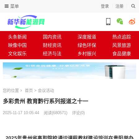
菜单
登录
注册
头条新闻
国内资讯
深度报道
热点追踪
映像中国
财经资讯
绿色环保
风景旅游
文化娱乐
经济与法
乡村振兴
食品健康
您的位置
首页
>
会议活动
多彩贵州 教育黔行系列报道之十一
2025-11-17 10:05:44
阅读
(
680571)
评论(0)
2025年贵州省高职院校通识课程教材建设培训在贵阳举办