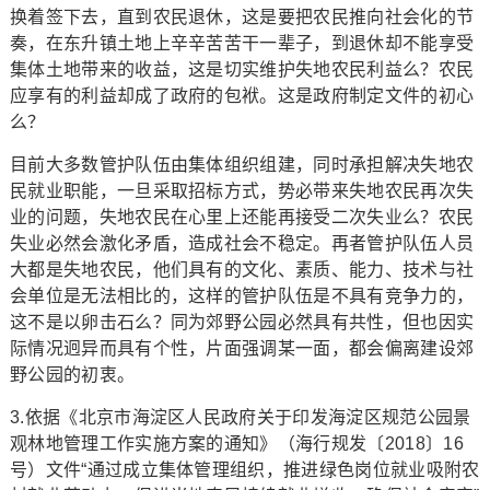
换着签下去，直到农民退休，这是要把农民推向社会化的节
奏，在东升镇土地上辛辛苦苦干一辈子，到退休却不能享受
集体土地带来的收益，这是切实维护失地农民利益么？农民
应享有的利益却成了政府的包袱。这是政府制定文件的初心
么？
目前大多数管护队伍由集体组织组建，同时承担解决失地农
民就业职能，一旦采取招标方式，势必带来失地农民再次失
业的问题，失地农民在心里上还能再接受二次失业么？农民
失业必然会激化矛盾，造成社会不稳定。再者管护队伍人员
大都是失地农民，他们具有的文化、素质、能力、技术与社
会单位是无法相比的，这样的管护队伍是不具有竞争力的，
这不是以卵击石么？同为郊野公园必然具有共性，但也因实
际情况迥异而具有个性，片面强调某一面，都会偏离建设郊
野公园的初衷。
3.依据《北京市海淀区人民政府关于印发海淀区规范公园景
观林地管理工作实施方案的通知》（海行规发〔2018〕16
号）文件“通过成立集体管理组织，推进绿色岗位就业吸附农