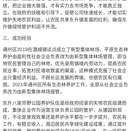
绩，把企业做大做强，才有实力去市场竞争，才能真正独
立。在政府的扶植和引导下，促使公司快速成长，才能切实
维护失地农民利益，让农民共享东升镇发展的红利，确保东
升镇绿地管护利润不外流。
三、成功经验
通州区2019在潞城镇试点成立了新型集体林场，平原生态林
养护由盈利性社会企业负责改为由新型集体林场管理，即当
地农民管理自己的林地，优先录用镇域内劳动力，提高农民
就业率，拓宽村民增收致富的渠道，这种模式克服了社会企
业只重经济利益、不顾长远发展的弊端，也使农民有归属
感。2021年通州区所有生态林养护工作，全部从社会企业负
责改为由新型集体林场接管。
东升八家郊野公园养护队伍是经政府招录的失地农民组建而
成，集体企业作为运营主体负责公园的管护，从建园到现
在，不论是景观效果还是养护水平都在一步步提升，农民有
工作，有稳定收入，周边居民共享绿化建设成果；通过提升