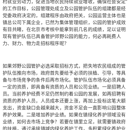
村就业劳动力，促进当地农民持续就业增收，确保社会安定”
的工作目标，公园管理处成立及公园管护队伍的组建都是经
党委政府决定的，组建程序由政府把关，公园运营主体也是
镇总公司下属企业，已然为集体管理组织，公园的管护成效
有目共睹，在北京市考核中能拿到前几名的成绩，足以证明
现有管护队伍已具备管护郊野公园的能力，何必再耗费人
力、财力、物力走招标程序呢？
如果郊野公园管护必选采取招标方式，把失地农民组成的管
护队伍推向市场，政府首先要给予必须的扶植、引导，等具
备与市场竞争的条件后再市场化。管护队伍市场化必须具备
一定的资质，即具备有资质的人员和公司业绩。一是招聘人
员。当前养护经费不足仍然制约着公园的发展，如再招聘有
资质的养护人员，人员成本还要上涨，再加上投标这笔大额
支出，资金缺口会越来越大，资金不足会一直影响公园整体
养护效果。二是增加养护业绩。如果在镇绿化养护领域没有
业绩，如何去市场上竞争？若要在镇里立足，就需要镇政府
的扶植，通过承接镇域内绿化养护工作，多积累绿化养护业