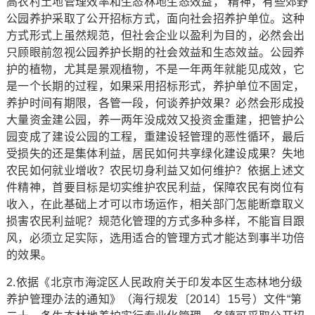
高农村土地管理效率和生态林地生态效益，”精神，有些郊野
公园养护采取了公开招标方式，面向社会招养护单位。这种
方式形式上虽然规范，但社会企业以盈利为目的，必然会出
只顾眼前忽视公园养护长期的社会效益和生态效益。公园养
护的植物，尤其是景观植物，不是一年两年就能见成效，它
是一个长期的过程，如果采用招标形式，养护单位不固定，
养护时间有期限，各管一段，何谈养护效果？必然会形成投
大量资金建公园，养一两年没成效又投资金重建，把管护公
园变成了建设公园的工程，重建设轻管理的恶性循环，最后
受损失的还是集体利益，居民如何共享绿化建设成果？失地
农民如何就业增收？农民切身利益又如何维护？依据上述文
件精神，首要目标是切实维护农民利益，保障农民有岗位有
收入，在此基础上才可以市场运作，相关部门怎能断章取义
损害农民利益呢？规范化管理的方式多种多样，不能盲目跟
风，必须立足实际，选用适合的管理方式才能达到事半功倍
的效果。
2.依据《北京市海淀区人民政府关于印发本区生态林地分级
养护管理办法的通知》（海行规发〔2014〕15号）文件“第