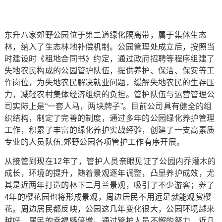
东升八家郊野公园位于第二道绿化隔离带，属于集体生态
林，纳入了生态林地补偿机制。公园管理处成立后，按照当
时建设时《租地合同书》约定，通过政府招聘等程序组建了
失地农民构成的公园管护队伍，提供养护、保洁、保安等工
作岗位，为失地农民解决就业问题，缓解失地农民的生存压
力，减轻农村集体经济组织的负担。管护队伍与运营管理公
司实际上是“一套人马，两块牌子”。目前公司具有健全的组
织结构，制定了完善的制度，通过多年的公园绿化养护管理
工作，积累了丰富的绿化养护实战经验，创建了一支高素质
专业的人员队伍,郊野公园各项管护工作有序开展。
从接管到现在12年了，管护人员亲眼见证了公园内乔灌木的
成长，环境的提升，随着景观逐年调整，凸显养护成效，尤
其是近两年打造的林下二月兰景观，吸引了不少游客；养了
4年的樱花园也将形成景观，周边居民不用远足就能观赏樱
花。周边居民都反映，公园这几年变化很大，公园环境越来
越好，居民的幸福感倍增。通过管护人员不懈的努力，近几