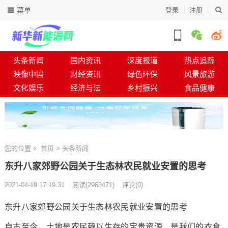
菜单
登录
注册
头条新闻
国内资讯
深度报道
热点追踪
映像中国
财经资讯
绿色环保
风景旅游
文化娱乐
经济与法
乡村振兴
食品健康
您的位置
首页
>
头条新闻
东升八家郊野公园关于生态林农民就业安置的思考
2021-04-19 17:19:31
阅读
(
2963471)
评论(0)
东升八家郊野公园关于生态林农民就业安置的思考
自古至今，土地是农民赖以生存的宝贵资源，是我们的衣食