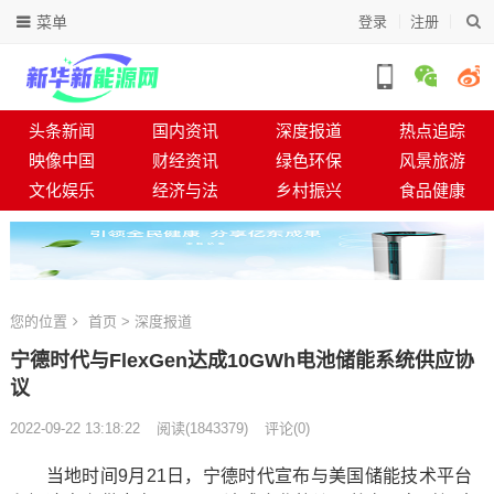
菜单
登录
注册
头条新闻
国内资讯
深度报道
热点追踪
映像中国
财经资讯
绿色环保
风景旅游
文化娱乐
经济与法
乡村振兴
食品健康
您的位置
首页
>
深度报道
宁德时代与FlexGen达成10GWh电池储能系统供应协
议
2022-09-22 13:18:22
阅读
(
1843379)
评论(0)
当地时间9月21日，宁德时代宣布与美国储能技术平台