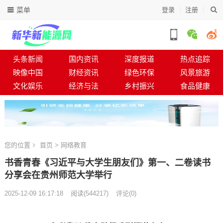
菜单
登录
注册
头条新闻
国内资讯
深度报道
热点追踪
映像中国
财经资讯
绿色环保
风景旅游
文化娱乐
经济与法
乡村振兴
食品健康
您的位置
首页
>
网络教育
书香青春《习近平与大学生朋友们》第一、二卷读书
分享会在贵州师范大学举行
2025-12-09 16:17:18
阅读
(
544217)
评论(0)