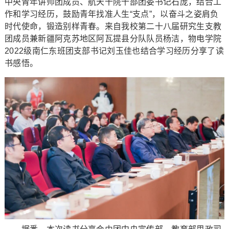
中央青年讲师团成员、航天十院十部团委书记石庞，结合工
作和学习经历，鼓励青年找准人生“支点”，以奋斗之姿肩负
时代使命，锻造别样青春。来自我校第二十八届研究生支教
团成员兼新疆阿克苏地区阿瓦提县分队队员杨洁，物电学院
2022级南仁东班团支部书记刘玉佳也结合学习经历分享了读
书感悟。