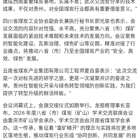
建成西南重要煤炭基地，实属不易；此次交流会分享的技术
成果，不仅对贵州，对全国煤炭行业都具有重要借鉴意义。”
四川省煤炭工业协会副会长兼执行秘书长郭光泉也表示，会
议交流的内容针对性强、水平高，充分聚焦八省（市）煤矿
发展面临的紧迫技术难题和未来技术的发展方向。会议聚焦
的智能化建设、瓦斯治理、绿色矿山等议题，精准对接了行
业痛点，将推动八省（市）乃至全国煤炭产业的 “安全、高
效、绿色” 发展。
云南省煤炭产业集团有限公司工程师夏自豪表示：“此次交流
是一次对标先进的研学之旅，更是一次凝聚共识的奋进之
举。贵州在智能化开采与绿色转型领域的创新实践，为我们
提供了转型升级的鲜活样板。”
会议闭幕式上，会旗交接仪式如期举行。龙祖根理事长宣
布，2026 年度八省（市）煤炭（矿山）学术交流联席会议
由重庆市矿山学会承办，学术交流会由河南省煤炭学会承
办。这一传承，象征着 “富矿精开” 的理念与实践将在更多地
区落地生根，推动煤炭行业形成 “协同创新、共同发展” 的良