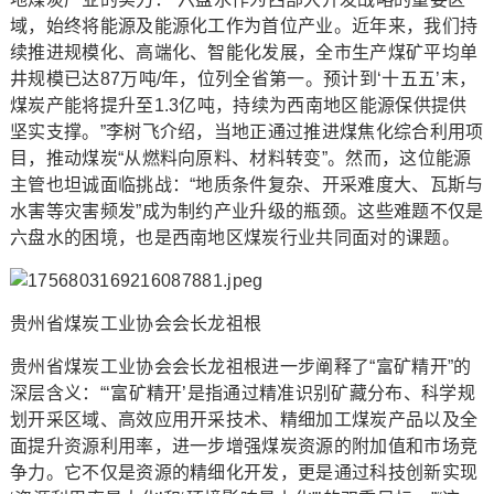
域，始终将能源及能源化工作为首位产业。近年来，我们持
续推进规模化、高端化、智能化发展，全市生产煤矿平均单
井规模已达87万吨/年，位列全省第一。预计到‘十五五’末，
煤炭产能将提升至1.3亿吨，持续为西南地区能源保供提供
坚实支撑。”李树飞介绍，当地正通过推进煤焦化综合利用项
目，推动煤炭“从燃料向原料、材料转变”。然而，这位能源
主管也坦诚面临挑战：“地质条件复杂、开采难度大、瓦斯与
水害等灾害频发”成为制约产业升级的瓶颈。这些难题不仅是
六盘水的困境，也是西南地区煤炭行业共同面对的课题。
贵州省煤炭工业协会会长龙祖根
贵州省煤炭工业协会会长龙祖根进一步阐释了“富矿精开”的
深层含义：“‘富矿精开’是指通过精准识别矿藏分布、科学规
划开采区域、高效应用开采技术、精细加工煤炭产品以及全
面提升资源利用率，进一步增强煤炭资源的附加值和市场竞
争力。它不仅是资源的精细化开发，更是通过科技创新实现