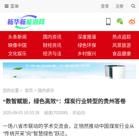
菜单
登录
注册
头条新闻
国内资讯
深度报道
热点追踪
映像中国
财经资讯
绿色环保
风景旅游
文化娱乐
经济与法
乡村振兴
食品健康
您的位置
首页
>
国内资讯
“数智赋能，绿色高效”：煤炭行业转型的贵州答卷
2025-09-03 10:53:26
阅读
(
702000)
评论(0)
一场八省市联动的学术交流会，正悄然推动中国煤炭行业从
“传统开采”向“智慧绿色”跃迁。