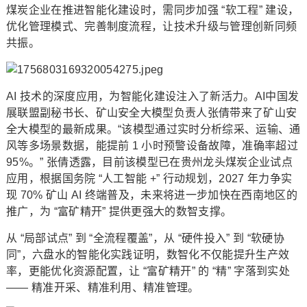
煤炭企业在推进智能化建设时，需同步加强 “软工程” 建设，
优化管理模式、完善制度流程，让技术升级与管理创新同频
共振。
AI 技术的深度应用，为智能化建设注入了新活力。AI中国发
展联盟副秘书长、矿山安全大模型负责人张倩带来了矿山安
全大模型的最新成果。“该模型通过实时分析综采、运输、通
风等多场景数据，能提前 1 小时预警设备故障，准确率超过
95%。” 张倩透露，目前该模型已在贵州龙头煤炭企业试点
应用，根据国务院 “人工智能 +” 行动规划，2027 年力争实
现 70% 矿山 AI 终端普及，未来将进一步加快在西南地区的
推广，为 “富矿精开” 提供更强大的数智支撑。
从 “局部试点” 到 “全流程覆盖”，从 “硬件投入” 到 “软硬协
同”，六盘水的智能化实践证明，数智化不仅能提升生产效
率，更能优化资源配置，让 “富矿精开” 的 “精” 字落到实处
—— 精准开采、精准利用、精准管理。