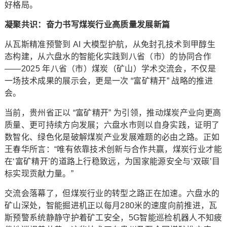
好格局。
凝聚共识：奋力书写煤炭行业高质量发展新篇
从瓦斯精准预警到 AI 大模型护航，从免封孔技术到甲醇生
态构建，从六盘水的智能化实践到八省（市）的协同合作
——2025 年八省（市）煤炭（矿山）学术交流会，不仅是
一场技术成果的展示会，更是一次 “富矿精开” 战略的推进
会。
当前，贵州省正以 “富矿精开” 为引领，推动煤炭产业向更高
质量、更可持续方向发展；六盘水市则以自身实践，证明了
数智化、绿色化是破解煤炭产业发展难题的必由之路。正如
王春华所言：“唯有依靠技术创新与合作共赢，煤炭行业才能
在‘富矿精开’的道路上行稳致远，为国家能源安全与‘双碳’目
标实现贡献力量。”
交流会落幕了，但煤炭行业的转型之路正在加速。六盘水的
矿山深处，智能掘进机正以每月280米的速度向前推进，瓦
斯预警系统静静守护着矿工安全，5G智能巡检机器人不知疲