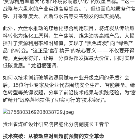
‘资源利用率最大化’和‘环境影响最小化”’的双重目标。”“这一
战略与六盘水的产业实践高度契合。”，但也面临地质条件复
杂、开采难度大、瓦斯与水害等灾害频发的现实挑战。
此外，六盘水推动的煤焦化综合利用项目，将煤炭从传统燃
料转化为煤化工原料，生产焦炭、煤焦油等高端产品，大幅
提升了资源利用率和附加值，实现了 “黑色煤炭” 向 “绿色产
品” 的转变。“这正是‘富矿精开’的核心要义 —— 不仅要开得
精，更要用得好，让每一分资源都发挥最大价值，同时实现
低碳发展。” 龙祖根强调。
如何以技术创新破解资源禀赋与产业升级之间的矛盾？会
后，15位行业专家及企业代表围绕安全生产、智能装备、绿
色转型等关键议题，分享了前沿技术成果与实践经验，为“富
矿精开”战略落地提供了切实可行的“技术密码”。
贵州省煤矿设计研究院智能化分院副院长王春华
技术突破：从被动应对到超前预警的安全革命