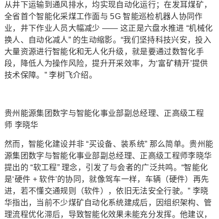
从井下运输到通风排水，均实现自动化运行；在发耳煤矿，
全省首个智能化采煤工作面与 5G 智能巡检机器人协同作
业，井下作业人员大幅减少 —— 这正是六盘水推进 “机械化
换人、自动化减人” 的生动缩影。“我们坚持科技兴安，投入
大量资源进行智能化和无人化升级，就是要通过数智化手
段，降低人为操作风险，提升开采效率，为‘富矿精开’提供
技术保障。” 李树飞介绍。
贵州能源集团数字与智能化事业部副总经理、正高级工程
师 李晓华
然而，智能化建设并非 “买设备、装系统” 那么简单。贵州能
源集团数字与智能化事业部副总经理、正高级工程师李晓华
提出的 “软工程” 理念，引发了与会者的广泛共鸣。“智能化
是‘硬件 + 软件’的协同，就像驾车一样，车辆（硬件）再先
进，若不懂交通规则（软件），依旧无法安全行驶。” 李晓
华指出，当前不少煤矿自动化系统建成后，因组织架构、管
理流程优化滞后，导致智能化效果未能充分发挥。他建议，