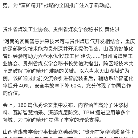
势，为 “富矿精开” 战略的全国推广注入了新动能。
贵州省煤炭工业协会、贵州省煤炭学会秘书长 黄佑洪
“河南的瓦斯智慧抽采技术可与贵州煤层气开发相结合，重庆
的深部防突技术能为贵州深井开采提供借鉴，山西的智能化
管理经验可助力六盘水优化‘软工程’建设……”贵州省煤炭工
业协会、贵州省煤炭学会秘书长黄佑洪指出，跨区域技术共
享是破解 “富矿精开” 难题的关键。以六盘水火山湖煤矿为
例，该矿通过此前交流会引进智能装备后，辅助系统智能化
率提升 40%，安全事故率下降 60%，充分体现了协同合作
的价值。
会上，160 篇优秀论文集中发布，内容涵盖高分子注浆材
料、瓦斯智慧抽采、深部煤层防突、TBM 掘进应用等多个
领域，为 “富矿精开” 提供了丰富的理论支撑。
山西省煤炭学会理事长康立勋感慨：“贵州在复杂地质条件下