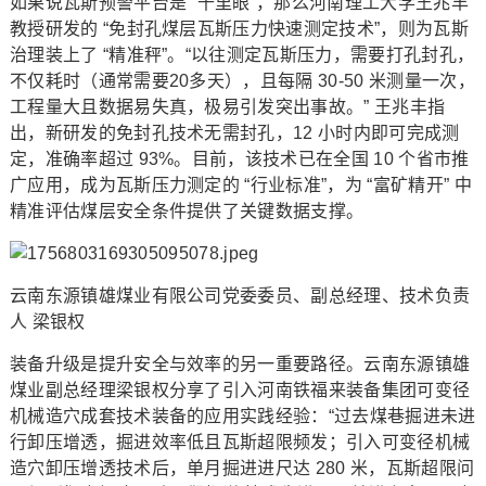
如果说瓦斯预警平台是 “千里眼”，那么河南理工大学王兆丰
教授研发的 “免封孔煤层瓦斯压力快速测定技术”，则为瓦斯
治理装上了 “精准秤”。“以往测定瓦斯压力，需要打孔封孔，
不仅耗时（通常需要20多天），且每隔 30-50 米测量一次，
工程量大且数据易失真，极易引发突出事故。” 王兆丰指
出，新研发的免封孔技术无需封孔，12 小时内即可完成测
定，准确率超过 93%。目前，该技术已在全国 10 个省市推
广应用，成为瓦斯压力测定的 “行业标准”，为 “富矿精开” 中
精准评估煤层安全条件提供了关键数据支撑。
云南东源镇雄煤业有限公司党委委员、副总经理、技术负责
人 梁银权
装备升级是提升安全与效率的另一重要路径。云南东源镇雄
煤业副总经理梁银权分享了引入河南铁福来装备集团可变径
机械造穴成套技术装备的应用实践经验：“过去煤巷掘进未进
行卸压增透，掘进效率低且瓦斯超限频发；引入可变径机械
造穴卸压增透技术后，单月掘进进尺达 280 米，瓦斯超限问