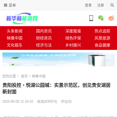
菜单
登录
注册
头条新闻
国内资讯
深度报道
热点追踪
映像中国
财经资讯
绿色环保
风景旅游
文化娱乐
经济与法
乡村振兴
食品健康
您的位置
首页
>
映像中国
贵阳投控・悦湖公园城：实景示范区，创见贵安湖居
新封面
2025-06-09 12:16:42
阅读
(
830974)
评论(0)