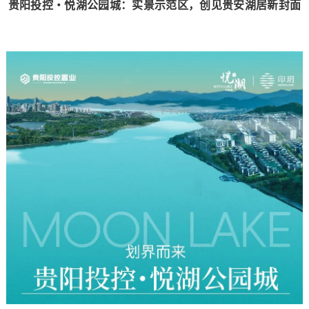
贵阳投控・悦湖公园城：实景示范区，创见贵安湖居新封面