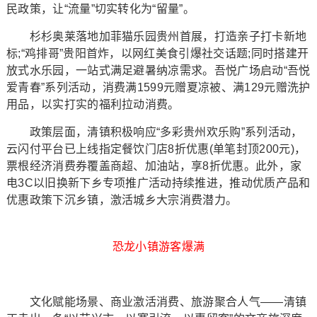
民政策，让“流量”切实转化为“留量”。
杉杉奥莱落地加菲猫乐园贵州首展，打造亲子打卡新地
标;“鸡排哥”贵阳首炸，以网红美食引爆社交话题;同时搭建开
放式水乐园，一站式满足避暑纳凉需求。吾悦广场启动“吾悦
爱青春”系列活动，消费满1599元赠夏凉被、满129元赠洗护
用品，以实打实的福利拉动消费。
政策层面，清镇积极响应“多彩贵州欢乐购”系列活动，
云闪付平台已上线指定餐饮门店8折优惠(单笔封顶200元)，
票根经济消费券覆盖商超、加油站，享8折优惠。此外，家
电3C以旧换新下乡专项推广活动持续推进，推动优质产品和
优惠政策下沉乡镇，激活城乡大宗消费潜力。
恐龙小镇游客爆满
文化赋能场景、商业激活消费、旅游聚合人气——清镇