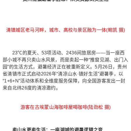
清镇城区老马河畔，城市、高校与景区融为一体(鲍凯 摄)
23℃的夏天、53项活动、2436间旅居房——当一座西
部小城不再只卖山水风景，而是卖起一种“推窗见湖、出门入
园”的生活方式，避暑经济正在被重新定义。5月26日，贵州
省清镇市正式启动2026年“清凉山水·镇好生活”避暑季，以
“1+6+N”活动体系和全维度服务保障，向全国游客发出一封
来自北纬26度的清凉邀约。
游客在古埃蒙山海咖啡屋喝咖啡(陆劲松 摄)
卖山水更卖生活：一座湖城的避暑逻辑之变