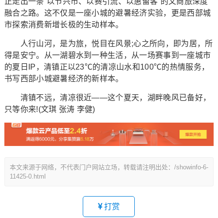
正走出一条“以节兴市、以赛引流、以惠留客”的文商旅深度
融合之路。这不仅是一座小城的避暑经济实验，更是西部城
市探索消费新增长极的生动样本。
人行山河，是为旅，悦目在风景;心之所向，即为居，所
得是安宁。从一湖碧水到一种生活，从一场赛事到一座城市
的夏日IP，清镇正以23℃的清凉山水和100℃的热情服务，
书写西部小城避暑经济的新样本。
清镇不远，清凉很近——这个夏天，湖畔晚风已备好，
只等你来!(文琪 张涛 李健)
本文来源于网络，不代表门户网站立场，转载请注明出处：/showinfo-6-
11425-0.html
打赏