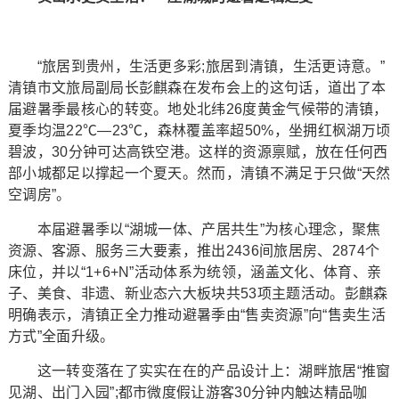
“旅居到贵州，生活更多彩;旅居到清镇，生活更诗意。”
清镇市文旅局副局长彭麒森在发布会上的这句话，道出了本
届避暑季最核心的转变。地处北纬26度黄金气候带的清镇，
夏季均温22℃—23℃，森林覆盖率超50%，坐拥红枫湖万顷
碧波，30分钟可达高铁空港。这样的资源禀赋，放在任何西
部小城都足以撑起一个夏天。然而，清镇不满足于只做“天然
空调房”。
本届避暑季以“湖城一体、产居共生”为核心理念，聚焦
资源、客源、服务三大要素，推出2436间旅居房、2874个
床位，并以“1+6+N”活动体系为统领，涵盖文化、体育、亲
子、美食、非遗、新业态六大板块共53项主题活动。彭麒森
明确表示，清镇正全力推动避暑季由“售卖资源”向“售卖生活
方式”全面升级。
这一转变落在了实实在在的产品设计上：湖畔旅居“推窗
见湖、出门入园”;都市微度假让游客30分钟内触达精品咖