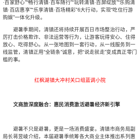
·百家舒心”“畅行清镇·百车随行”“玩转清镇·百屏绽放”“乐购清
镇·百店惠享”“乐享清镇·百场精彩”6大行动，实现“吃住行游
购娱”一体化升级。
避暑季期间，清镇还将持续开展百日市场整治行动，严
厉打击价格欺诈、非法运营等行为，让游客玩得安心、住得
放心、吃得舒心。从一张地图到一套行动，从一线服务到一
线监管，清镇正用“全链条”诚意，把“说走就走”变成真正零门
槛的事。
红枫湖镇大冲村关口组蓝调小院
文商旅深度融合：惠民消费激活避暑经济新引擎
避暑不只是避暑，更是一场消费盛宴。清镇市商务局副
局长蒋昱崚介绍，本届避暑季统筹各大商业主体推出系列惠