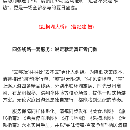
运动到非遗手作，清镇用53项活动证明：避暑不只是“躲
热”，更是一场全龄参与的夏日盛宴。
《红枫湖大桥》 (曹经建 摄)
四条线路一套服务：说走就走真正零门槛
“去哪玩”往往比“去不去”更让人纠结。为降低决策成本，
清镇推出“湖”韵漫行游、“城”趣无限游、“洞”见奇境游、“崖”
上逐风游四条精品线路，分别串联环湖旅居、时光贵州商
圈、石龙洞探秘、滑翔伞体验等核心场景，提供一站式畅游
方案。无论家庭出游还是独自旅行，都能找到适配的节奏。
服务保障同样体系化。清镇同步发布《美食地图》《旅
居指南》《免费停车地图》《打卡地图》《采摘地图》《活
动指南》六本实用手册，并以“寻味清镇·百家争鲜”“栖居清镇