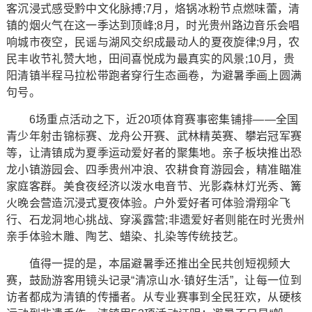
客沉浸式感受黔中文化脉搏;7月，烙锅冰粉节点燃味蕾，清
镇的烟火气在这一季达到顶峰;8月，时光贵州路边音乐会唱
响城市夜空，民谣与湖风交织成最动人的夏夜旋律;9月，农
民丰收节礼赞大地，田间喜悦成为最真实的风景;10月，贵
阳清镇半程马拉松带跑者穿行生态画卷，为避暑季画上圆满
句号。
6场重点活动之下，近20项体育赛事密集铺排——全国
青少年射击锦标赛、龙舟公开赛、武林精英赛、攀岩冠军赛
等，让清镇成为夏季运动爱好者的聚集地。亲子板块推出恐
龙小镇游园会、四季贵州冲浪、农耕食育游园会，精准瞄准
家庭客群。美食夜经济以泼水电音节、光影森林灯光秀、篝
火晚会营造沉浸式夏夜体验。户外爱好者可体验滑翔伞飞
行、石龙洞地心挑战、穿溪露营;非遗爱好者则能在时光贵州
亲手体验木雕、陶艺、蜡染、扎染等传统技艺。
值得一提的是，本届避暑季还推出全民共创短视频大
赛，鼓励游客用镜头记录“清凉山水·镇好生活”，让每一位到
访者都成为清镇的传播者。从专业赛事到全民狂欢，从硬核