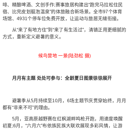
啡、精酿啤酒、文创手作;赛事旅居构建出“跑完马拉松住民
宿、比完皮划艇泡温泉”的体旅融合新场景。全市97个体育
场馆、4931个停车位免费开放，让运动与旅居无缝衔接。
从“来了有地方住”到“来了有生活过”，清镇正用更细腻的
方式，重新定义避暑的意义。
候鸟营地 一景(陆劲松 摄)
月月有主题 处处可参与：全龄夏日图景徐徐展开
避暑季从5月持续至10月，6场主题节庆贯穿始终，月月
都有“非来不可”的理由。
5月，亚高原越野赛在红枫湖畔鸣枪开跑，用速度唤醒
初夏;6月，“六月六”布依族民族大联欢展现多彩风情，让游