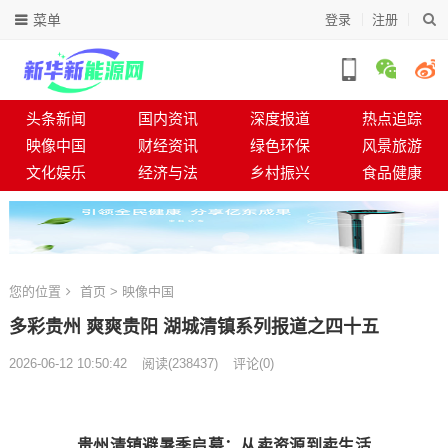
菜单
登录
注册
头条新闻
国内资讯
深度报道
热点追踪
映像中国
财经资讯
绿色环保
风景旅游
文化娱乐
经济与法
乡村振兴
食品健康
您的位置
首页
>
映像中国
多彩贵州 爽爽贵阳 湖城清镇系列报道之四十五
2026-06-12 10:50:42
阅读
(
238437)
评论(0)
贵州清镇避暑季启幕：从卖资源到卖生活