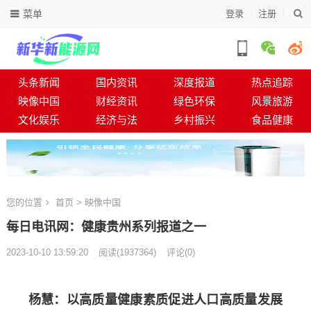
菜单
登录
注册
头条新闻
国内资讯
深度报道
热点追踪
映像中国
财经资讯
绿色环保
风景旅游
文化娱乐
经济与法
乡村振兴
食品健康
您的位置
首页
>
映像中国
每日电讯网：健康贵州系列报道之一
2023-10-10 13:59:20
阅读
(
1937364)
评论(0)
杨慧：以高质量健康素质促进人口高质量发展